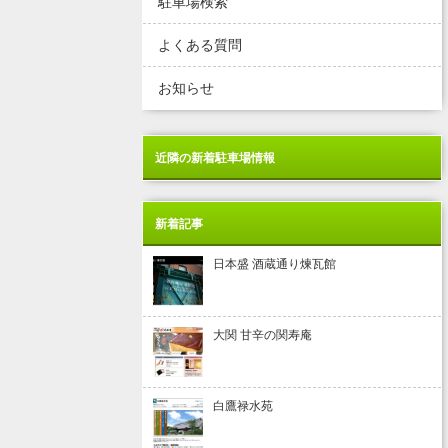
駐車場検索
よくある質問
お知らせ
近隣の新着駐車場情報
新着記事
日本盛 酒蔵通り煉瓦館
大関 甘辛の関寿庵
白鷹禄水苑