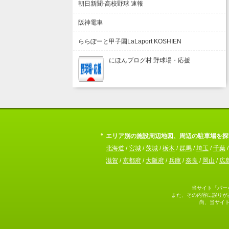
朝日新聞-高校野球 速報
阪神電車
ららぽーと甲子園LaLaport KOSHIEN
にほんブログ村 野球場・応援
エリア別の施設周辺地図、周辺の駐車場を探
北海道
/
宮城
/
茨城
/
栃木
/
群馬
/
埼玉
/
千葉
滋賀
/
京都府
/
大阪府
/
兵庫
/
奈良
/
岡山
/
広
当サイト「パー
また、その内容に誤りが
尚、当サイ