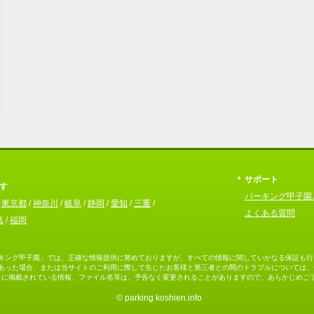
サポート
す
パーキング甲子園
/
東京都
/
神奈川
/
岐阜
/
静岡
/
愛知
/
三重
/
よくある質問
島
/
福岡
キング甲子園」では、正確な情報提供に努めておりますが、すべての情報に関していかなる保証も行
あった場合、または当サイトのご利用に際して生じたお客様と第三者との間のトラブルについては、
トに掲載されている情報、ファイル名等は、予告なく変更されることがありますので、あらかじめご
© parking koshien.info