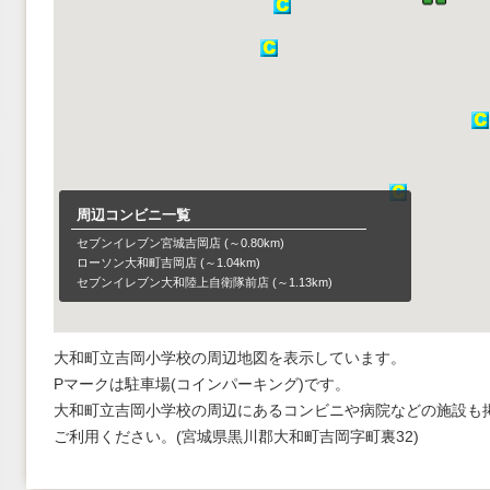
周辺コンビニ一覧
セブンイレブン宮城吉岡店
(～0.80km)
ローソン大和町吉岡店
(～1.04km)
セブンイレブン大和陸上自衛隊前店
(～1.13km)
ファミリーマート吉岡南店
(～1.15km)
セブンイレブン大和町役場前店
(～1.25km)
ミニストップ大和インター店
(～1.73km)
大和町立吉岡小学校の周辺地図を表示しています。
Pマークは駐車場(コインパーキング)です。
大和町立吉岡小学校の周辺にあるコンビニや病院などの施設も
ご利用ください。(宮城県黒川郡大和町吉岡字町裏32)