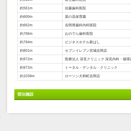
約561m
佐藤歯科医院
約600m
菜の花保育園
約662m
吉岡胃腸科内科医院
約766m
おのでら歯科医院
約794m
ビジネスホテル新ばし
約801m
セブンイレブン宮城吉岡店
約972m
医療法人 深見クリニック 深見内科・循環
約972m
トータル・デンタル・クリニック
約1039m
ローソン大和町吉岡店
宿泊施設