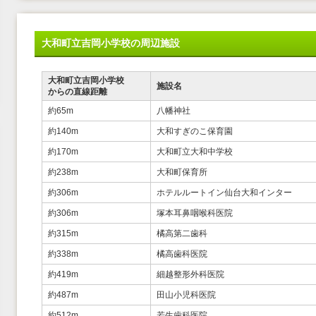
大和町立吉岡小学校の周辺施設
大和町立吉岡小学校
施設名
からの直線距離
約65m
八幡神社
約140m
大和すぎのこ保育園
約170m
大和町立大和中学校
約238m
大和町保育所
約306m
ホテルルートイン仙台大和インター
約306m
塚本耳鼻咽喉科医院
約315m
橘高第二歯科
約338m
橘高歯科医院
約419m
細越整形外科医院
約487m
田山小児科医院
約512m
若生歯科医院