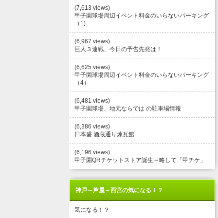
(7,613 views)
甲子園球場周辺イベント料金のいらないパーキング
（1)
(6,967 views)
巨人３連戦、今日の予告先発は！
(6,625 views)
甲子園球場周辺イベント料金のいらないパーキング
（4）
(6,481 views)
甲子園球場、地元ならでは の駐車場情報
(6,386 views)
日本盛 酒蔵通り煉瓦館
(6,196 views)
甲子園QRチケットストア誕生～略して「甲チケ」
神戸～芦屋～西宮の気になる！？
気になる！？