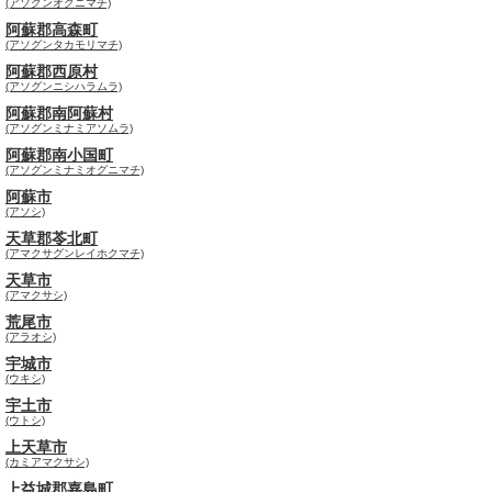
(アソグンオグニマチ)
阿蘇郡高森町
(アソグンタカモリマチ)
阿蘇郡西原村
(アソグンニシハラムラ)
阿蘇郡南阿蘇村
(アソグンミナミアソムラ)
阿蘇郡南小国町
(アソグンミナミオグニマチ)
阿蘇市
(アソシ)
天草郡苓北町
(アマクサグンレイホクマチ)
天草市
(アマクサシ)
荒尾市
(アラオシ)
宇城市
(ウキシ)
宇土市
(ウトシ)
上天草市
(カミアマクサシ)
上益城郡嘉島町