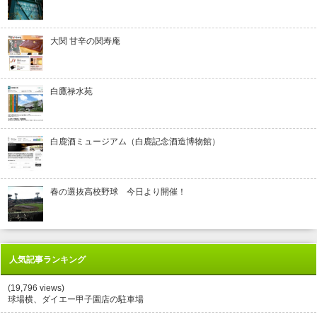
大関 甘辛の関寿庵
白鷹禄水苑
白鹿酒ミュージアム（白鹿記念酒造博物館）
春の選抜高校野球 今日より開催！
人気記事ランキング
(19,796 views)
球場横、ダイエー甲子園店の駐車場