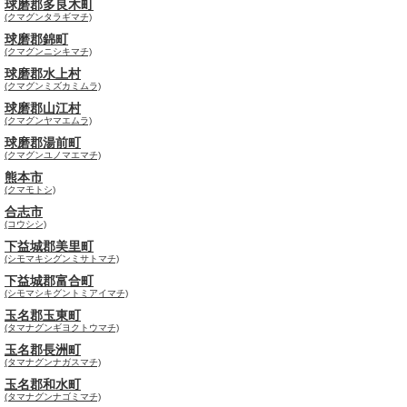
球磨郡多良木町
(クマグンタラギマチ)
球磨郡錦町
(クマグンニシキマチ)
球磨郡水上村
(クマグンミズカミムラ)
球磨郡山江村
(クマグンヤマエムラ)
球磨郡湯前町
(クマグンユノマエマチ)
熊本市
(クマモトシ)
合志市
(コウシシ)
下益城郡美里町
(シモマキシグンミサトマチ)
下益城郡富合町
(シモマシキグントミアイマチ)
玉名郡玉東町
(タマナグンギヨクトウマチ)
玉名郡長洲町
(タマナグンナガスマチ)
玉名郡和水町
(タマナグンナゴミマチ)