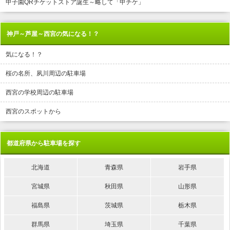
甲子園QRチケットストア誕生～略して「甲チケ」
神戸～芦屋～西宮の気になる！？
気になる！？
桜の名所、夙川周辺の駐車場
西宮の学校周辺の駐車場
西宮のスポットから
都道府県から駐車場を探す
北海道
青森県
岩手県
宮城県
秋田県
山形県
福島県
茨城県
栃木県
群馬県
埼玉県
千葉県