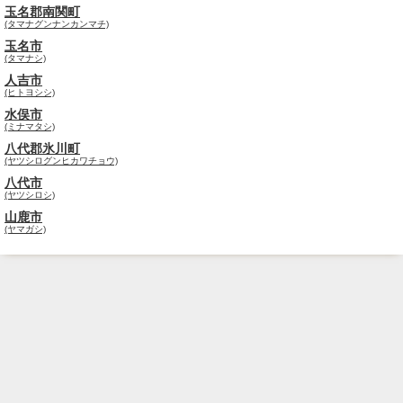
玉名郡南関町
(タマナグンナンカンマチ)
玉名市
(タマナシ)
人吉市
(ヒトヨシシ)
水俣市
(ミナマタシ)
八代郡氷川町
(ヤツシログンヒカワチョウ)
八代市
(ヤツシロシ)
山鹿市
(ヤマガシ)