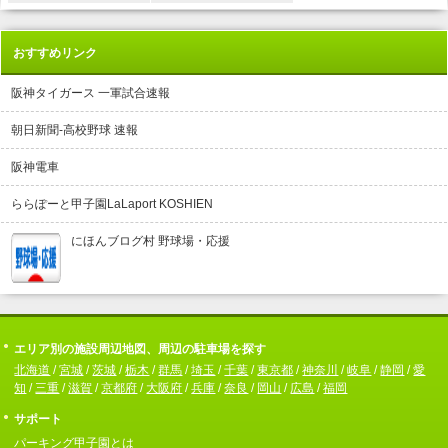
おすすめリンク
阪神タイガース 一軍試合速報
朝日新聞-高校野球 速報
阪神電車
ららぽーと甲子園LaLaport KOSHIEN
にほんブログ村 野球場・応援
エリア別の施設周辺地図、周辺の駐車場を探す
北海道
/
宮城
/
茨城
/
栃木
/
群馬
/
埼玉
/
千葉
/
東京都
/
神奈川
/
岐阜
/
静岡
/
愛
知
/
三重
/
滋賀
/
京都府
/
大阪府
/
兵庫
/
奈良
/
岡山
/
広島
/
福岡
サポート
パーキング甲子園とは