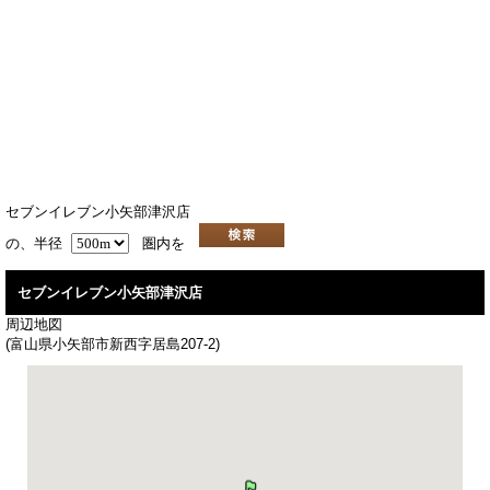
セブンイレブン小矢部津沢店
の、半径
圏内を
セブンイレブン小矢部津沢店
周辺地図
(富山県小矢部市新西字居島207-2)