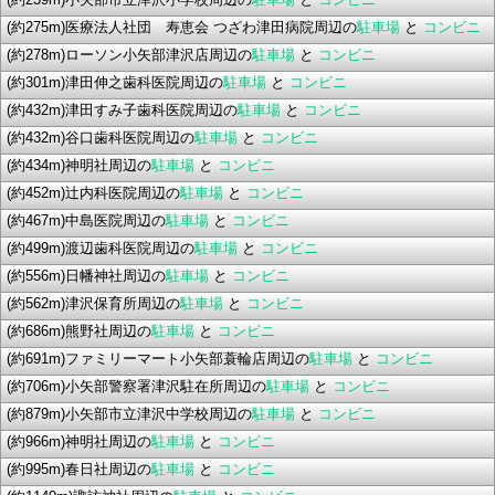
(約275m)医療法人社団 寿恵会 つざわ津田病院周辺の
駐車場
と
コンビニ
(約278m)ローソン小矢部津沢店周辺の
駐車場
と
コンビニ
(約301m)津田伸之歯科医院周辺の
駐車場
と
コンビニ
(約432m)津田すみ子歯科医院周辺の
駐車場
と
コンビニ
(約432m)谷口歯科医院周辺の
駐車場
と
コンビニ
(約434m)神明社周辺の
駐車場
と
コンビニ
(約452m)辻内科医院周辺の
駐車場
と
コンビニ
(約467m)中島医院周辺の
駐車場
と
コンビニ
(約499m)渡辺歯科医院周辺の
駐車場
と
コンビニ
(約556m)日幡神社周辺の
駐車場
と
コンビニ
(約562m)津沢保育所周辺の
駐車場
と
コンビニ
(約686m)熊野社周辺の
駐車場
と
コンビニ
(約691m)ファミリーマート小矢部蓑輪店周辺の
駐車場
と
コンビニ
(約706m)小矢部警察署津沢駐在所周辺の
駐車場
と
コンビニ
(約879m)小矢部市立津沢中学校周辺の
駐車場
と
コンビニ
(約966m)神明社周辺の
駐車場
と
コンビニ
(約995m)春日社周辺の
駐車場
と
コンビニ