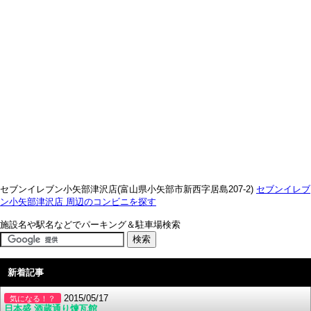
セブンイレブン小矢部津沢店(富山県小矢部市新西字居島207-2)
セブンイレブ
ン小矢部津沢店 周辺のコンビニを探す
施設名や駅名などでパーキング＆駐車場検索
新着記事
2015/05/17
気になる！？
日本盛 酒蔵通り煉瓦館