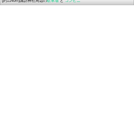
(約1140m)諏訪神社周辺の
駐車場
と
コンビニ