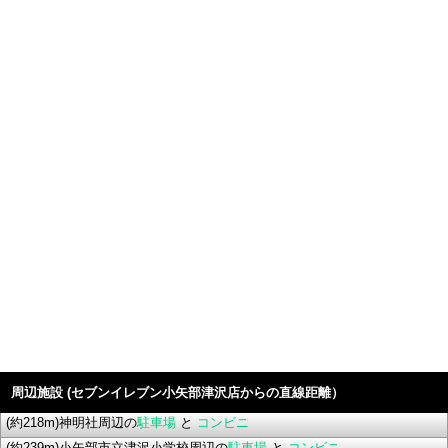
周辺施設 (セブンイレブン小矢部津沢店からの直線距離）
(約218m)神明社周辺の
駐車場
と
コンビニ
(約239m)小矢部市立津沢小学校周辺の
駐車場
と
コンビニ