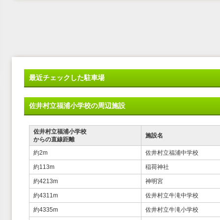
最近チェックした駐車場
佐井村立福浦小学校の周辺施設
佐井村立福浦小学校
施設名
からの直線距離
約2m
佐井村立福浦中学校
約113m
稲荷神社
約4213m
神明宮
約4311m
佐井村立牛滝中学校
約4335m
佐井村立牛滝小学校