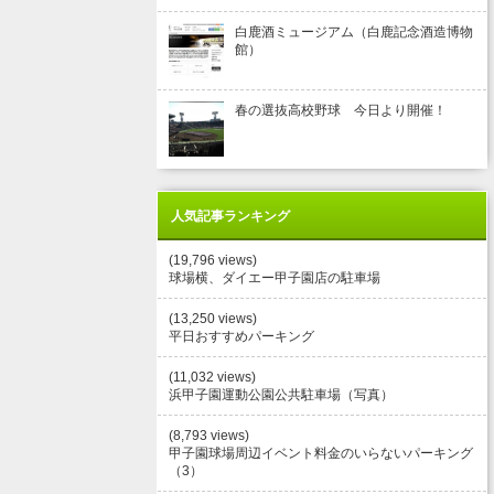
白鹿酒ミュージアム（白鹿記念酒造博物
館）
春の選抜高校野球 今日より開催！
人気記事ランキング
(19,796 views)
球場横、ダイエー甲子園店の駐車場
(13,250 views)
平日おすすめパーキング
(11,032 views)
浜甲子園運動公園公共駐車場（写真）
(8,793 views)
甲子園球場周辺イベント料金のいらないパーキング
（3）