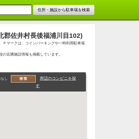
郡佐井村長後福浦川目102)
。Ｐマークは、コインパーキングや一時利用駐車場
校の近隣施設情報も掲載しています。
周辺のコンビニを探
金なし
す