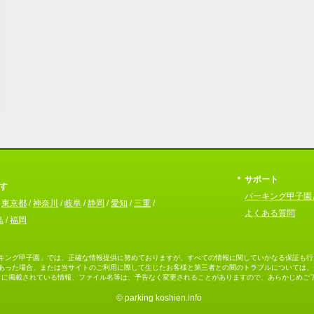
サポート
す
パーキング甲子園
/
東京都
/
神奈川
/
岐阜
/
静岡
/
愛知
/
三重
/
よくある質問
島
/
福岡
キング甲子園」では、正確な情報提供に努めておりますが、すべての情報に関していかなる保証も行
あった場合、または当サイトのご利用に際して生じたお客様と第三者との間のトラブルについては、
トに掲載されている情報、ファイル名等は、予告なく変更されることがありますので、あらかじめご
© parking koshien.info