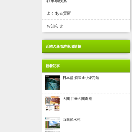
駐車場検索
よくある質問
お知らせ
近隣の新着駐車場情報
新着記事
日本盛 酒蔵通り煉瓦館
大関 甘辛の関寿庵
白鷹禄水苑