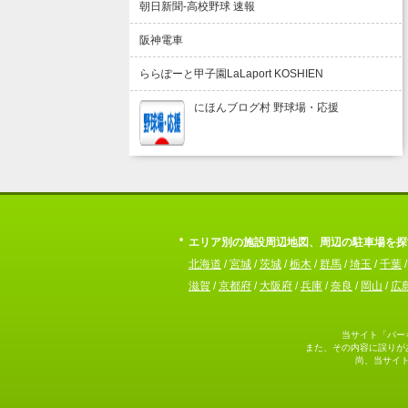
朝日新聞-高校野球 速報
阪神電車
ららぽーと甲子園LaLaport KOSHIEN
にほんブログ村 野球場・応援
エリア別の施設周辺地図、周辺の駐車場を探
北海道
/
宮城
/
茨城
/
栃木
/
群馬
/
埼玉
/
千葉
滋賀
/
京都府
/
大阪府
/
兵庫
/
奈良
/
岡山
/
広
当サイト「パー
また、その内容に誤りが
尚、当サイ