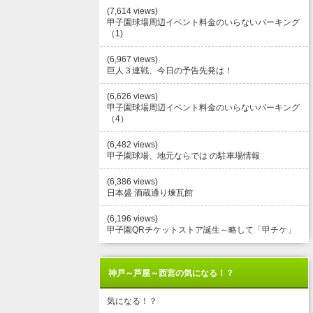
(7,614 views)
甲子園球場周辺イベント料金のいらないパーキング
（1)
(6,967 views)
巨人３連戦、今日の予告先発は！
(6,626 views)
甲子園球場周辺イベント料金のいらないパーキング
（4）
(6,482 views)
甲子園球場、地元ならでは の駐車場情報
(6,386 views)
日本盛 酒蔵通り煉瓦館
(6,196 views)
甲子園QRチケットストア誕生～略して「甲チケ」
神戸～芦屋～西宮の気になる！？
気になる！？