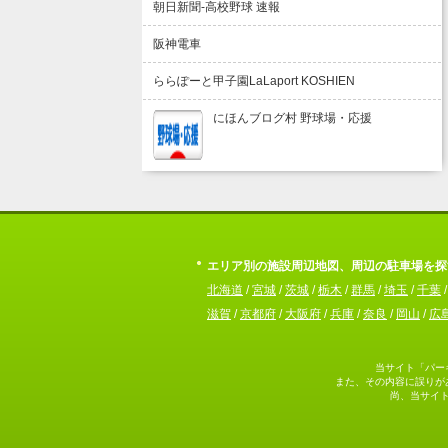
朝日新聞-高校野球 速報
阪神電車
ららぽーと甲子園LaLaport KOSHIEN
にほんブログ村 野球場・応援
エリア別の施設周辺地図、周辺の駐車場を探
北海道
/
宮城
/
茨城
/
栃木
/
群馬
/
埼玉
/
千葉
滋賀
/
京都府
/
大阪府
/
兵庫
/
奈良
/
岡山
/
広
当サイト「パー
また、その内容に誤りが
尚、当サイ