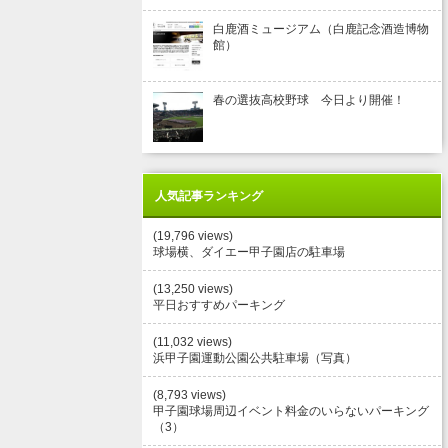
白鹿酒ミュージアム（白鹿記念酒造博物
館）
春の選抜高校野球 今日より開催！
人気記事ランキング
(19,796 views)
球場横、ダイエー甲子園店の駐車場
(13,250 views)
平日おすすめパーキング
(11,032 views)
浜甲子園運動公園公共駐車場（写真）
(8,793 views)
甲子園球場周辺イベント料金のいらないパーキング
（3）