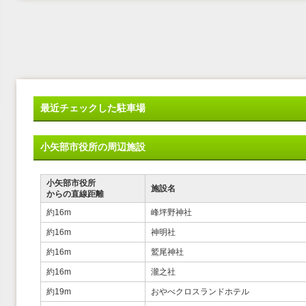
最近チェックした駐車場
小矢部市役所の周辺施設
小矢部市役所
施設名
からの直線距離
約16m
峰坪野神社
約16m
神明社
約16m
鷲尾神社
約16m
瀧之社
約19m
おやべクロスランドホテル