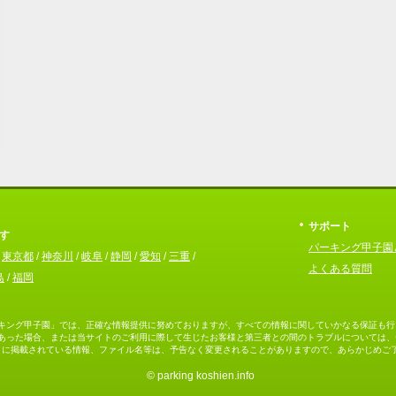
サポート
す
パーキング甲子園
/
東京都
/
神奈川
/
岐阜
/
静岡
/
愛知
/
三重
/
よくある質問
島
/
福岡
キング甲子園」では、正確な情報提供に努めておりますが、すべての情報に関していかなる保証も行
あった場合、または当サイトのご利用に際して生じたお客様と第三者との間のトラブルについては、
トに掲載されている情報、ファイル名等は、予告なく変更されることがありますので、あらかじめご
© parking koshien.info