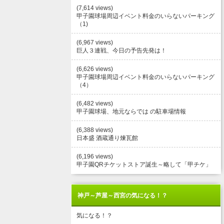
(7,614 views)
甲子園球場周辺イベント料金のいらないパーキング
（1)
(6,967 views)
巨人３連戦、今日の予告先発は！
(6,626 views)
甲子園球場周辺イベント料金のいらないパーキング
（4）
(6,482 views)
甲子園球場、地元ならでは の駐車場情報
(6,388 views)
日本盛 酒蔵通り煉瓦館
(6,196 views)
甲子園QRチケットストア誕生～略して「甲チケ」
神戸～芦屋～西宮の気になる！？
気になる！？