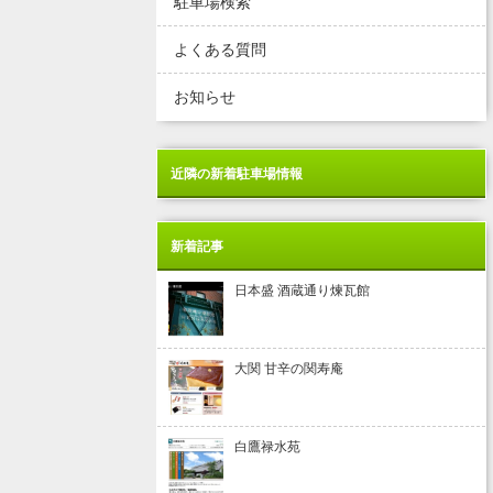
駐車場検索
よくある質問
お知らせ
近隣の新着駐車場情報
新着記事
日本盛 酒蔵通り煉瓦館
大関 甘辛の関寿庵
白鷹禄水苑