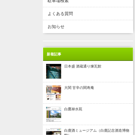
駐車場検索
よくある質問
お知らせ
新着記事
日本盛 酒蔵通り煉瓦館
大関 甘辛の関寿庵
白鷹禄水苑
白鹿酒ミュージアム（白鹿記念酒造博物