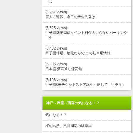
（1)
(6,967 views)
巨人３連戦、今日の予告先発は！
(6,625 views)
甲子園球場周辺イベント料金のいらないパーキング
（4）
(6,482 views)
甲子園球場、地元ならでは の駐車場情報
(6,386 views)
日本盛 酒蔵通り煉瓦館
(6,196 views)
甲子園QRチケットストア誕生～略して「甲チケ」
神戸～芦屋～西宮の気になる！？
気になる！？
桜の名所、夙川周辺の駐車場