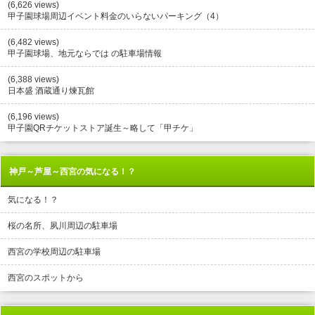
(6,626 views)
甲子園球場周辺イベント料金のいらないパーキング（4）
(6,482 views)
甲子園球場、地元ならでは の駐車場情報
(6,388 views)
日本盛 酒蔵通り煉瓦館
(6,196 views)
甲子園QRチケットストア誕生～略して「甲チケ」
神戸～芦屋～西宮の気になる！？
気になる！？
桜の名所、夙川周辺の駐車場
西宮の学校周辺の駐車場
西宮のスポットから