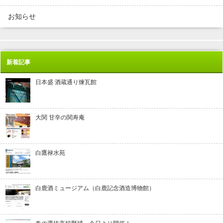
お知らせ
新着記事
日本盛 酒蔵通り煉瓦館
大関 甘辛の関寿庵
白鷹禄水苑
白鹿酒ミュージアム（白鹿記念酒造博物館）